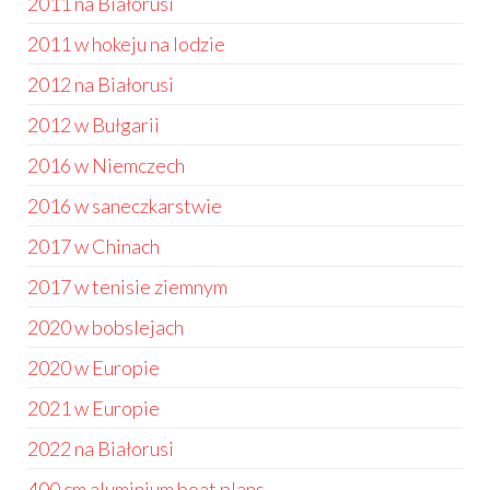
2011 na Białorusi
2011 w hokeju na lodzie
2012 na Białorusi
2012 w Bułgarii
2016 w Niemczech
2016 w saneczkarstwie
2017 w Chinach
2017 w tenisie ziemnym
2020 w bobslejach
2020 w Europie
2021 w Europie
2022 na Białorusi
400 cm aluminium boat plans