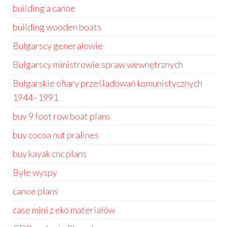
building a canoe
building wooden boats
Bułgarscy generałowie
Bułgarscy ministrowie spraw wewnętrznych
Bułgarskie ofiary prześladowań komunistycznych
1944–1991
buy 9 foot row boat plans
buy cocoa nut pralines
buy kayak cnc plans
Byłe wyspy
canoe plans
case mini z eko materiałów