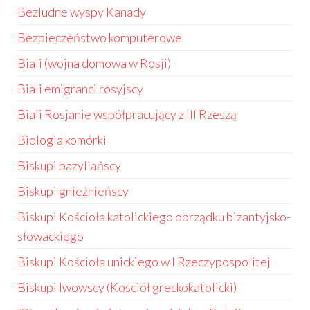
Bezludne wyspy Kanady
Bezpieczeństwo komputerowe
Biali (wojna domowa w Rosji)
Biali emigranci rosyjscy
Biali Rosjanie współpracujący z III Rzeszą
Biologia komórki
Biskupi bazyliańscy
Biskupi gnieźnieńscy
Biskupi Kościoła katolickiego obrządku bizantyjsko-
słowackiego
Biskupi Kościoła unickiego w I Rzeczypospolitej
Biskupi lwowscy (Kościół greckokatolicki)