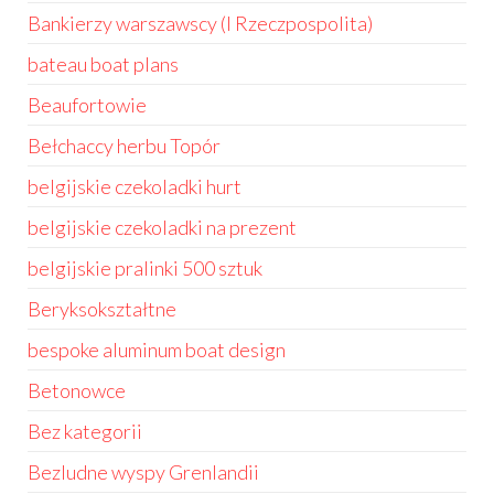
Bankierzy warszawscy (I Rzeczpospolita)
bateau boat plans
Beaufortowie
Bełchaccy herbu Topór
belgijskie czekoladki hurt
belgijskie czekoladki na prezent
belgijskie pralinki 500 sztuk
Beryksokształtne
bespoke aluminum boat design
Betonowce
Bez kategorii
Bezludne wyspy Grenlandii