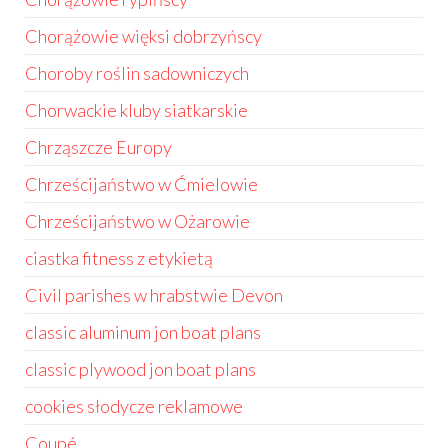
Chorążowie więksi dobrzyńscy
Choroby roślin sadowniczych
Chorwackie kluby siatkarskie
Chrząszcze Europy
Chrześcijaństwo w Ćmielowie
Chrześcijaństwo w Ożarowie
ciastka fitness z etykietą
Civil parishes w hrabstwie Devon
classic aluminum jon boat plans
classic plywood jon boat plans
cookies słodycze reklamowe
Coupé