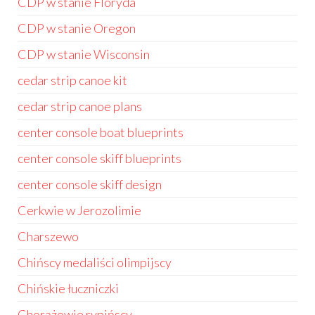
CDP w stanie Floryda
CDP w stanie Oregon
CDP w stanie Wisconsin
cedar strip canoe kit
cedar strip canoe plans
center console boat blueprints
center console skiff blueprints
center console skiff design
Cerkwie w Jerozolimie
Charszewo
Chińscy medaliści olimpijscy
Chińskie łuczniczki
Chorążowie rypińscy