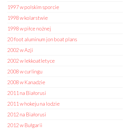
1997 w polskim sporcie
1998 w kolarstwie
1998 w piłce nożnej
20 foot aluminum jon boat plans
2002 w Azji
2002 w lekkoatletyce
2008 w curlingu
2008 w Kanadzie
2011 na Białorusi
2011 w hokeju na lodzie
2012 na Białorusi
2012 w Bułgarii