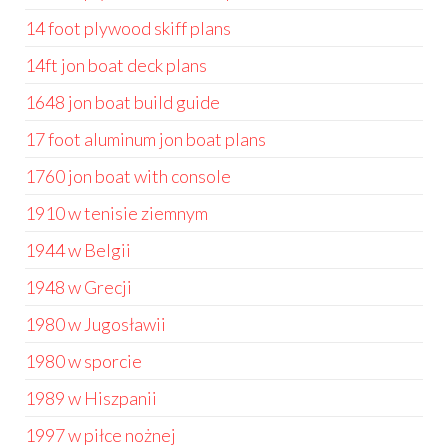
14 foot plywood skiff plans
14ft jon boat deck plans
1648 jon boat build guide
17 foot aluminum jon boat plans
1760 jon boat with console
1910 w tenisie ziemnym
1944 w Belgii
1948 w Grecji
1980 w Jugosławii
1980 w sporcie
1989 w Hiszpanii
1997 w piłce nożnej