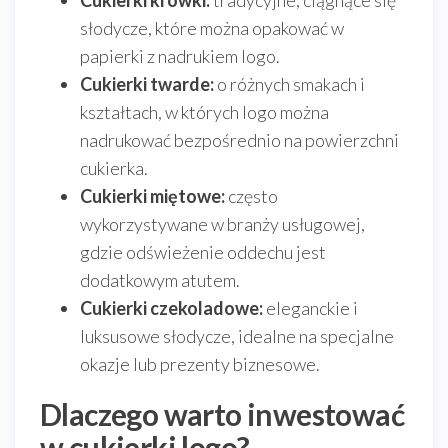
Cukierki krówki:
tradycyjne, ciągnące się
słodycze, które można opakować w
papierki z nadrukiem logo.
Cukierki twarde:
o różnych smakach i
kształtach, w których logo można
nadrukować bezpośrednio na powierzchni
cukierka.
Cukierki miętowe:
często
wykorzystywane w branży usługowej,
gdzie odświeżenie oddechu jest
dodatkowym atutem.
Cukierki czekoladowe:
eleganckie i
luksusowe słodycze, idealne na specjalne
okazje lub prezenty biznesowe.
Dlaczego warto inwestować
w cukierki logo?