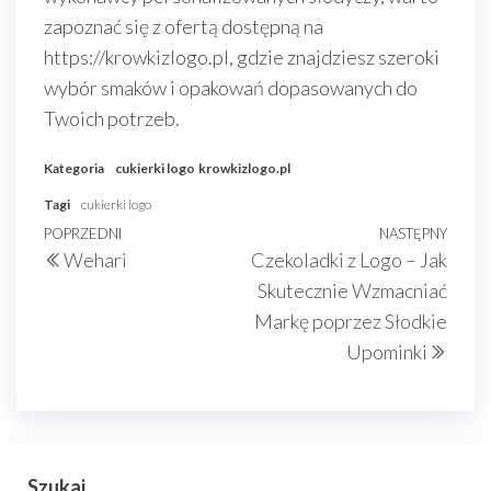
zapoznać się z ofertą dostępną na
https://krowkizlogo.pl, gdzie znajdziesz szeroki
wybór smaków i opakowań dopasowanych do
Twoich potrzeb.
Kategoria
cukierki logo
krowkizlogo.pl
Tagi
cukierki logo
Nawigacja
Poprzedni
POPRZEDNI
NASTĘPNY
Nast
Wehari
Czekoladki z Logo – Jak
wpisu
wpis
wpis
Skutecznie Wzmacniać
Markę poprzez Słodkie
Upominki
Szukaj