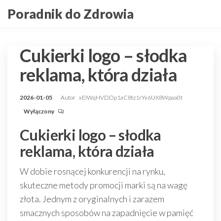
Przejdź
Poradnik do Zdrowia
do
treści
Cukierki logo – słodka
reklama, która działa
2026-01-05
Autor
xEIWqHVDDp1aC8tz1rYx6UX8Wpaa0t
Wyłączony
Cukierki logo – słodka
reklama, która działa
W dobie rosnącej konkurencji na rynku,
skuteczne metody promocji marki są na wagę
złota. Jednym z oryginalnych i zarazem
smacznych sposobów na zapadnięcie w pamięć