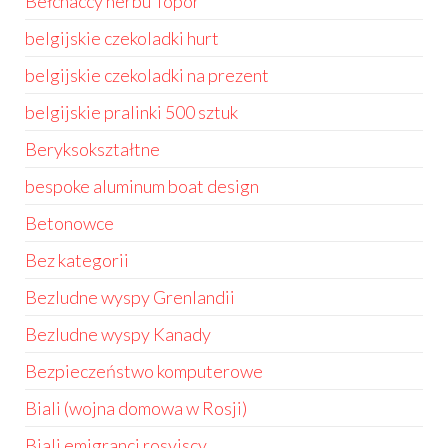
Bełchaccy herbu Topór
belgijskie czekoladki hurt
belgijskie czekoladki na prezent
belgijskie pralinki 500 sztuk
Beryksokształtne
bespoke aluminum boat design
Betonowce
Bez kategorii
Bezludne wyspy Grenlandii
Bezludne wyspy Kanady
Bezpieczeństwo komputerowe
Biali (wojna domowa w Rosji)
Biali emigranci rosyjscy