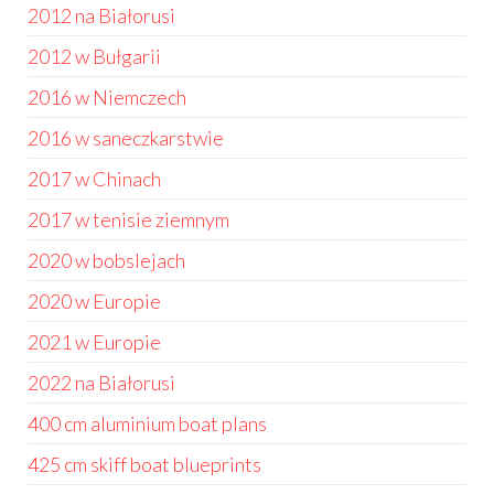
2012 na Białorusi
2012 w Bułgarii
2016 w Niemczech
2016 w saneczkarstwie
2017 w Chinach
2017 w tenisie ziemnym
2020 w bobslejach
2020 w Europie
2021 w Europie
2022 na Białorusi
400 cm aluminium boat plans
425 cm skiff boat blueprints