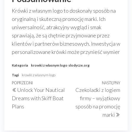
Krówki z własnym logo to doskonały sposób na
oryginalną i skuteczną promocję marki. Ich
uniwersalność, atrakcyjny wygląd i smak
sprawiają, że są chętnie przyjmowane przez
klientów i partnerów biznesowych. Inwestycja w
personalizowane krówki może przynieść wymier
Kategoria
krowki z wlasnym logo
slodycze.org
Tagi
krowki z wlasnym logo
Nawigacja
Poprzedni
POPRZEDNI
NASTĘPNY
Nast
Unlock Your Nautical
Czekoladki z logiem
wpisu
wpis
wpis
Dreams with Skiff Boat
firmy – wyjątkowy
Plans
sposób na promocję
marki