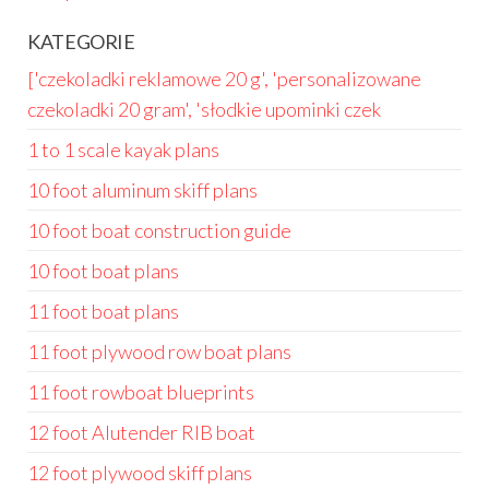
KATEGORIE
['czekoladki reklamowe 20 g', 'personalizowane
czekoladki 20 gram', 'słodkie upominki czek
1 to 1 scale kayak plans
10 foot aluminum skiff plans
10 foot boat construction guide
10 foot boat plans
11 foot boat plans
11 foot plywood row boat plans
11 foot rowboat blueprints
12 foot Alutender RIB boat
12 foot plywood skiff plans