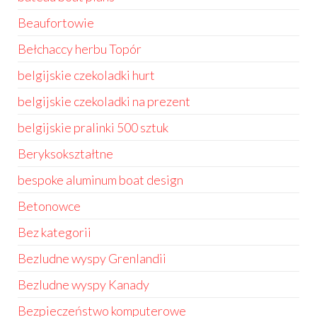
Beaufortowie
Bełchaccy herbu Topór
belgijskie czekoladki hurt
belgijskie czekoladki na prezent
belgijskie pralinki 500 sztuk
Beryksokształtne
bespoke aluminum boat design
Betonowce
Bez kategorii
Bezludne wyspy Grenlandii
Bezludne wyspy Kanady
Bezpieczeństwo komputerowe