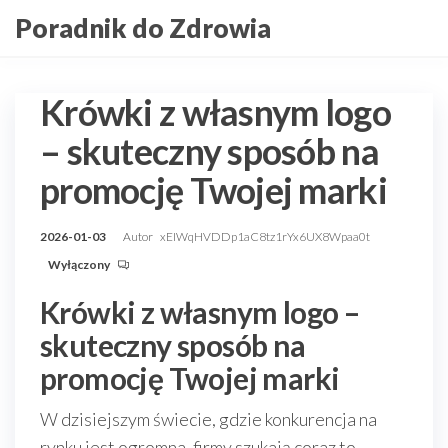
Przejdź
Poradnik do Zdrowia
do
treści
Krówki z własnym logo
– skuteczny sposób na
promocję Twojej marki
2026-01-03
Autor
xEIWqHVDDp1aC8tz1rYx6UX8Wpaa0t
Wyłączony
Krówki z własnym logo –
skuteczny sposób na
promocję Twojej marki
W dzisiejszym świecie, gdzie konkurencja na
rynku jest ogromna, firmy szukają coraz to