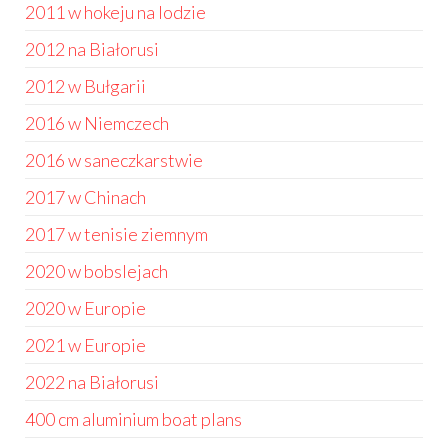
2011 w hokeju na lodzie
2012 na Białorusi
2012 w Bułgarii
2016 w Niemczech
2016 w saneczkarstwie
2017 w Chinach
2017 w tenisie ziemnym
2020 w bobslejach
2020 w Europie
2021 w Europie
2022 na Białorusi
400 cm aluminium boat plans