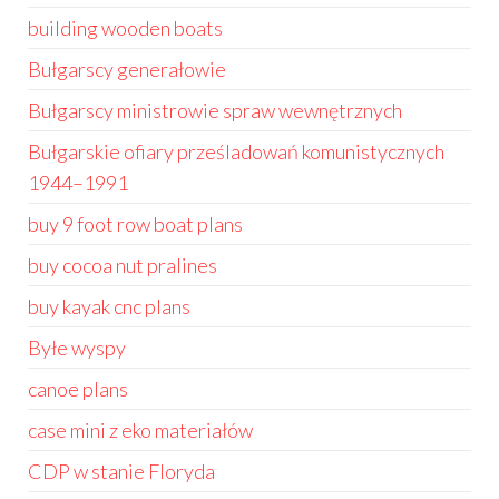
building wooden boats
Bułgarscy generałowie
Bułgarscy ministrowie spraw wewnętrznych
Bułgarskie ofiary prześladowań komunistycznych
1944–1991
buy 9 foot row boat plans
buy cocoa nut pralines
buy kayak cnc plans
Byłe wyspy
canoe plans
case mini z eko materiałów
CDP w stanie Floryda