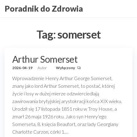
Przejdź
Poradnik do Zdrowia
do
treści
Tag:
somerset
Arthur Somerset
2026-04-19
Autor
Wyłączony
Wprowadzenie Henry Arthur George Somerset,
znany jako lord Arthur Somerset, to postać, której
życie i losy w dużej mierze odzwierciedlają
zawirowania brytyjskiej arystokracji końca XIX wieku.
Urodził się 17 listopada 1851 roku w Troy House, a
zmarł 26 maja 1926 roku. Jako syn Henry’ego
Somerseta, 8. księcia Beaufort, oraz lady Georgiany
Charlotte Curzon, córki 1.…