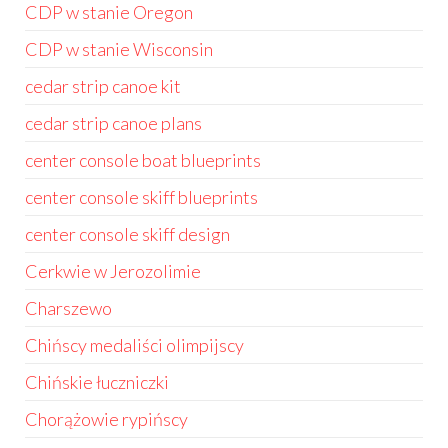
CDP w stanie Oregon
CDP w stanie Wisconsin
cedar strip canoe kit
cedar strip canoe plans
center console boat blueprints
center console skiff blueprints
center console skiff design
Cerkwie w Jerozolimie
Charszewo
Chińscy medaliści olimpijscy
Chińskie łuczniczki
Chorążowie rypińscy