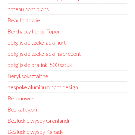
bateau boat plans
Beaufortowie
Bełchaccy herbu Topór
belgijskie czekoladki hurt
belgijskie czekoladki na prezent
belgijskie pralinki 500 sztuk
Beryksokształtne
bespoke aluminum boat design
Betonowce
Bez kategorii
Bezludne wyspy Grenlandii
Bezludne wyspy Kanady