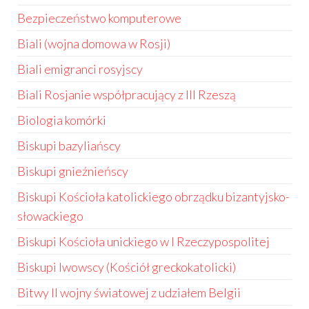
Bezpieczeństwo komputerowe
Biali (wojna domowa w Rosji)
Biali emigranci rosyjscy
Biali Rosjanie współpracujący z III Rzeszą
Biologia komórki
Biskupi bazyliańscy
Biskupi gnieźnieńscy
Biskupi Kościoła katolickiego obrządku bizantyjsko-
słowackiego
Biskupi Kościoła unickiego w I Rzeczypospolitej
Biskupi lwowscy (Kościół greckokatolicki)
Bitwy II wojny światowej z udziałem Belgii