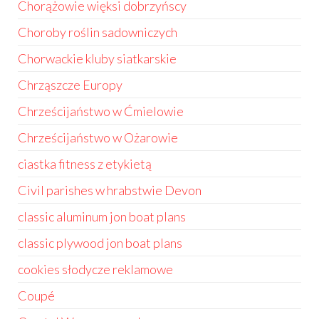
Chorążowie więksi dobrzyńscy
Choroby roślin sadowniczych
Chorwackie kluby siatkarskie
Chrząszcze Europy
Chrześcijaństwo w Ćmielowie
Chrześcijaństwo w Ożarowie
ciastka fitness z etykietą
Civil parishes w hrabstwie Devon
classic aluminum jon boat plans
classic plywood jon boat plans
cookies słodycze reklamowe
Coupé