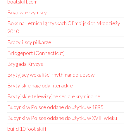
boatskiff.com
Bogowie rzymscy
Boks na Letnich Igrzyskach Olimpijskich Młodzieży
2010
Brazylijscy piłkarze
Bridgeport (Connecticut)
Brygada Kryzys
Brytyjscy wokaliści rhythmandbluesowi
Brytyjskie nagrody literackie
Brytyjskie telewizyjne seriale kryminalne
Budynki w Polsce oddane do użytku w 1895
Budynki w Polsce oddane do użytku w XVIII wieku
build 10 foot skiff