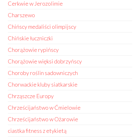
Cerkwie w Jerozolimie
Charszewo
Chińscy medaliści olimpijscy
Chińskie łuczniczki
Chorążowie rypińscy
Chorążowie więksi dobrzyńscy
Choroby roślin sadowniczych
Chorwackie kluby siatkarskie
Chrząszcze Europy
Chrześcijaństwo w Ćmielowie
Chrześcijaństwo w Ożarowie
ciastka fitness z etykietą