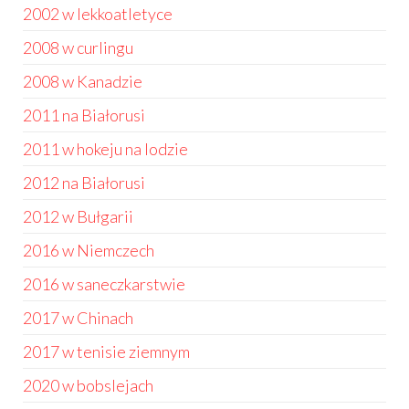
2002 w lekkoatletyce
2008 w curlingu
2008 w Kanadzie
2011 na Białorusi
2011 w hokeju na lodzie
2012 na Białorusi
2012 w Bułgarii
2016 w Niemczech
2016 w saneczkarstwie
2017 w Chinach
2017 w tenisie ziemnym
2020 w bobslejach