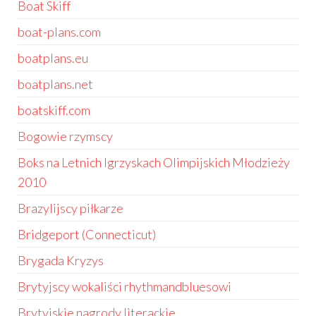
Boat Skiff
boat-plans.com
boatplans.eu
boatplans.net
boatskiff.com
Bogowie rzymscy
Boks na Letnich Igrzyskach Olimpijskich Młodzieży
2010
Brazylijscy piłkarze
Bridgeport (Connecticut)
Brygada Kryzys
Brytyjscy wokaliści rhythmandbluesowi
Brytyjskie nagrody literackie