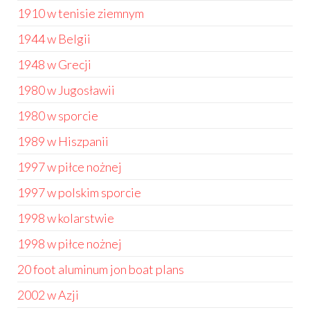
1910 w tenisie ziemnym
1944 w Belgii
1948 w Grecji
1980 w Jugosławii
1980 w sporcie
1989 w Hiszpanii
1997 w piłce nożnej
1997 w polskim sporcie
1998 w kolarstwie
1998 w piłce nożnej
20 foot aluminum jon boat plans
2002 w Azji