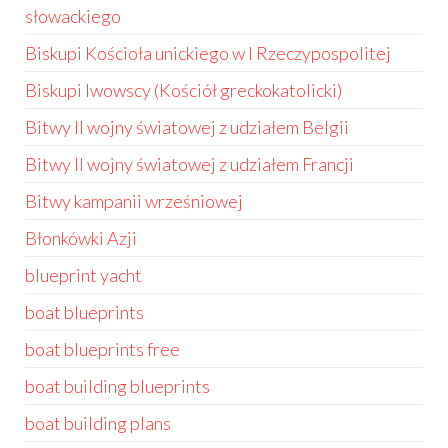
słowackiego
Biskupi Kościoła unickiego w I Rzeczypospolitej
Biskupi lwowscy (Kościół greckokatolicki)
Bitwy II wojny światowej z udziałem Belgii
Bitwy II wojny światowej z udziałem Francji
Bitwy kampanii wrześniowej
Błonkówki Azji
blueprint yacht
boat blueprints
boat blueprints free
boat building blueprints
boat building plans