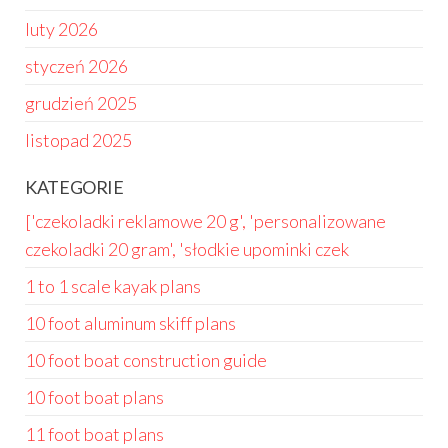
luty 2026
styczeń 2026
grudzień 2025
listopad 2025
KATEGORIE
['czekoladki reklamowe 20 g', 'personalizowane
czekoladki 20 gram', 'słodkie upominki czek
1 to 1 scale kayak plans
10 foot aluminum skiff plans
10 foot boat construction guide
10 foot boat plans
11 foot boat plans