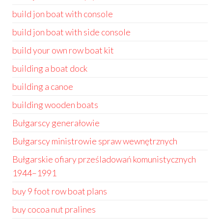
build jon boat with console
build jon boat with side console
build your own row boat kit
building a boat dock
building a canoe
building wooden boats
Bułgarscy generałowie
Bułgarscy ministrowie spraw wewnętrznych
Bułgarskie ofiary prześladowań komunistycznych
1944–1991
buy 9 foot row boat plans
buy cocoa nut pralines