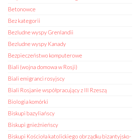
Betonowce
Bez kategorii
Bezludne wyspy Grenlandii
Bezludne wyspy Kanady
Bezpieczeństwo komputerowe
Biali (wojna domowa w Rosji)
Biali emigranci rosyjscy
Biali Rosjanie współpracujący z III Rzeszą
Biologia komórki
Biskupi bazyliańscy
Biskupi gnieźnieńscy
Biskupi Kościoła katolickiego obrządku bizantyjsko-