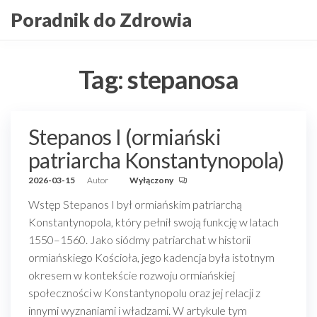
Przejdź
Poradnik do Zdrowia
do
treści
Tag:
stepanosa
Stepanos I (ormiański
patriarcha Konstantynopola)
2026-03-15
Autor
Wyłączony
Wstęp Stepanos I był ormiańskim patriarchą
Konstantynopola, który pełnił swoją funkcję w latach
1550–1560. Jako siódmy patriarchat w historii
ormiańskiego Kościoła, jego kadencja była istotnym
okresem w kontekście rozwoju ormiańskiej
społeczności w Konstantynopolu oraz jej relacji z
innymi wyznaniami i władzami. W artykule tym