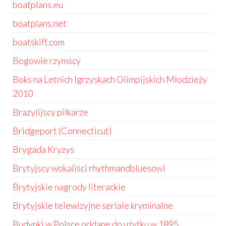
boatplans.eu
boatplans.net
boatskiff.com
Bogowie rzymscy
Boks na Letnich Igrzyskach Olimpijskich Młodzieży
2010
Brazylijscy piłkarze
Bridgeport (Connecticut)
Brygada Kryzys
Brytyjscy wokaliści rhythmandbluesowi
Brytyjskie nagrody literackie
Brytyjskie telewizyjne seriale kryminalne
Budynki w Polsce oddane do użytku w 1895