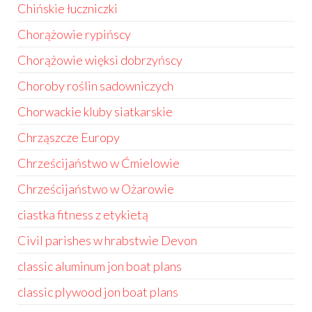
Chińskie łuczniczki
Chorążowie rypińscy
Chorążowie więksi dobrzyńscy
Choroby roślin sadowniczych
Chorwackie kluby siatkarskie
Chrząszcze Europy
Chrześcijaństwo w Ćmielowie
Chrześcijaństwo w Ożarowie
ciastka fitness z etykietą
Civil parishes w hrabstwie Devon
classic aluminum jon boat plans
classic plywood jon boat plans