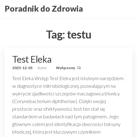
Przejdź
Poradnik do Zdrowia
do
treści
Tag:
testu
Test Eleka
2025-12-03
Autor
Wyłączony
Test Eleka Wstęp Test Eleka jest istotnym narzędziem
w diagnostyce mikrobiologicznej, pozwalającym na
wykrycie zjadliwości szczepów maczugowca błonicy
(Corynebacterium diphtheriae). Dzięki swojej
prostocie oraz efektywności, test ten stał się
standardem w badaniach nad tym patogenem. Jego
głównym celem jest identyfikacja obecności toksyny
błoniczej, która jest kluczowym czynnikiem