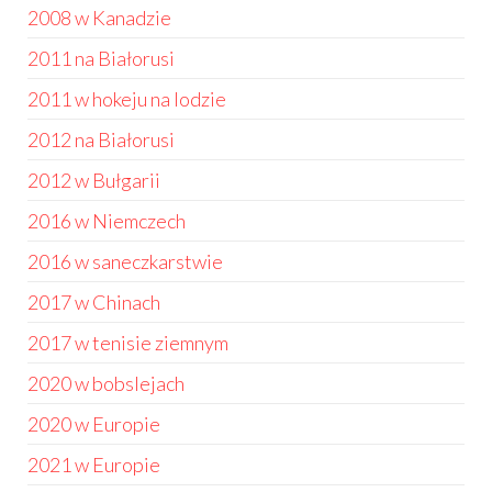
2008 w Kanadzie
2011 na Białorusi
2011 w hokeju na lodzie
2012 na Białorusi
2012 w Bułgarii
2016 w Niemczech
2016 w saneczkarstwie
2017 w Chinach
2017 w tenisie ziemnym
2020 w bobslejach
2020 w Europie
2021 w Europie