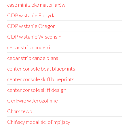
case mini z eko materiałów
CDP w stanie Floryda
CDP w stanie Oregon
CDP w stanie Wisconsin
cedar strip canoe kit
cedar strip canoe plans
center console boat blueprints
center console skiff blueprints
center console skiff design
Cerkwie w Jerozolimie
Charszewo
Chińscy medaliści olimpijscy