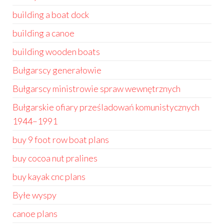
building a boat dock
building a canoe
building wooden boats
Bułgarscy generałowie
Bułgarscy ministrowie spraw wewnętrznych
Bułgarskie ofiary prześladowań komunistycznych
1944–1991
buy 9 foot row boat plans
buy cocoa nut pralines
buy kayak cnc plans
Byłe wyspy
canoe plans