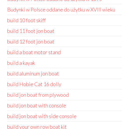
Budynki w Polsce oddane do użytku w XVIII wieku
build 10 foot skiff
build 11 foot jon boat
build 12 foot jon boat
build a boat motor stand
build a kayak
build aluminum jon boat
build Hobie Cat 16 dolly
build jon boat from plywood
build jon boat with console
build jon boat with side console
build your own row boat kit