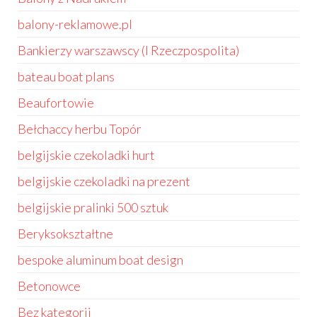
balony-reklamowe.pl
Bankierzy warszawscy (I Rzeczpospolita)
bateau boat plans
Beaufortowie
Bełchaccy herbu Topór
belgijskie czekoladki hurt
belgijskie czekoladki na prezent
belgijskie pralinki 500 sztuk
Beryksokształtne
bespoke aluminum boat design
Betonowce
Bez kategorii