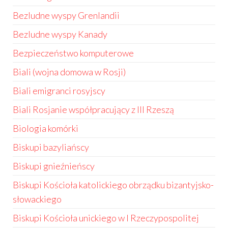
Bezludne wyspy Grenlandii
Bezludne wyspy Kanady
Bezpieczeństwo komputerowe
Biali (wojna domowa w Rosji)
Biali emigranci rosyjscy
Biali Rosjanie współpracujący z III Rzeszą
Biologia komórki
Biskupi bazyliańscy
Biskupi gnieźnieńscy
Biskupi Kościoła katolickiego obrządku bizantyjsko-
słowackiego
Biskupi Kościoła unickiego w I Rzeczypospolitej