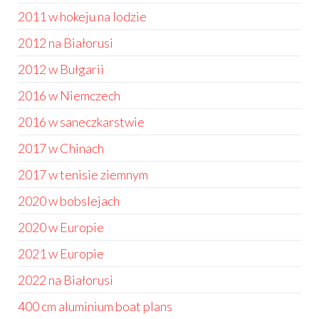
2011 w hokeju na lodzie
2012 na Białorusi
2012 w Bułgarii
2016 w Niemczech
2016 w saneczkarstwie
2017 w Chinach
2017 w tenisie ziemnym
2020 w bobslejach
2020 w Europie
2021 w Europie
2022 na Białorusi
400 cm aluminium boat plans