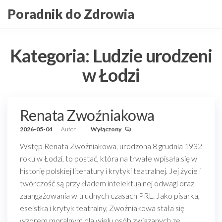
Przejdź
Poradnik do Zdrowia
do
treści
Kategoria:
Ludzie urodzeni
w Łodzi
Renata Zwoźniakowa
2026-05-04
Autor
Wyłączony
Wstęp Renata Zwoźniakowa, urodzona 8 grudnia 1932
roku w Łodzi, to postać, która na trwałe wpisała się w
historię polskiej literatury i krytyki teatralnej. Jej życie i
twórczość są przykładem intelektualnej odwagi oraz
zaangażowania w trudnych czasach PRL. Jako pisarka,
eseistka i krytyk teatralny, Zwoźniakowa stała się
wzorem moralnym dla wielu osób związanych ze