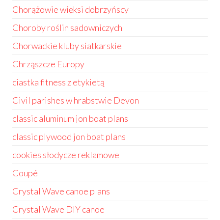
Chorążowie więksi dobrzyńscy
Choroby roślin sadowniczych
Chorwackie kluby siatkarskie
Chrząszcze Europy
ciastka fitness z etykietą
Civil parishes w hrabstwie Devon
classic aluminum jon boat plans
classic plywood jon boat plans
cookies słodycze reklamowe
Coupé
Crystal Wave canoe plans
Crystal Wave DIY canoe