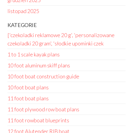
grudzień 2025
listopad 2025
KATEGORIE
['czekoladki reklamowe 20 g', 'personalizowane
czekoladki 20 gram', 'słodkie upominki czek
1 to 1 scale kayak plans
10 foot aluminum skiff plans
10 foot boat construction guide
10 foot boat plans
11 foot boat plans
11 foot plywood row boat plans
11 foot rowboat blueprints
12 foot Alutender RIB boat