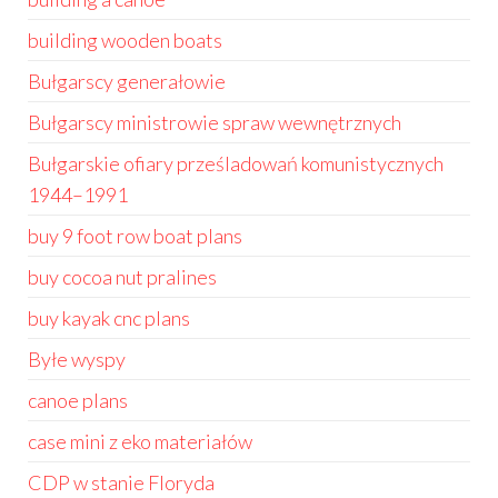
building wooden boats
Bułgarscy generałowie
Bułgarscy ministrowie spraw wewnętrznych
Bułgarskie ofiary prześladowań komunistycznych
1944–1991
buy 9 foot row boat plans
buy cocoa nut pralines
buy kayak cnc plans
Byłe wyspy
canoe plans
case mini z eko materiałów
CDP w stanie Floryda