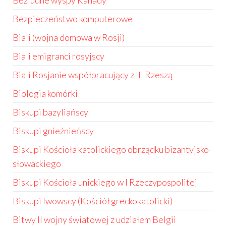
Bezludne wyspy Kanady
Bezpieczeństwo komputerowe
Biali (wojna domowa w Rosji)
Biali emigranci rosyjscy
Biali Rosjanie współpracujący z III Rzeszą
Biologia komórki
Biskupi bazyliańscy
Biskupi gnieźnieńscy
Biskupi Kościoła katolickiego obrządku bizantyjsko-
słowackiego
Biskupi Kościoła unickiego w I Rzeczypospolitej
Biskupi lwowscy (Kościół greckokatolicki)
Bitwy II wojny światowej z udziałem Belgii