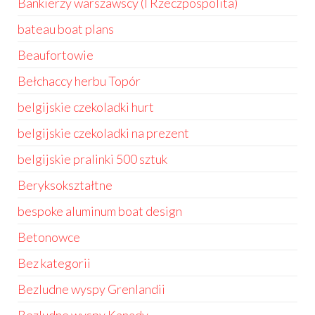
Bankierzy warszawscy (I Rzeczpospolita)
bateau boat plans
Beaufortowie
Bełchaccy herbu Topór
belgijskie czekoladki hurt
belgijskie czekoladki na prezent
belgijskie pralinki 500 sztuk
Beryksokształtne
bespoke aluminum boat design
Betonowce
Bez kategorii
Bezludne wyspy Grenlandii