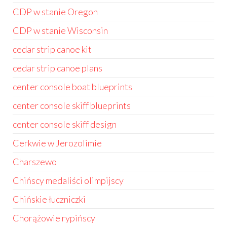
CDP w stanie Oregon
CDP w stanie Wisconsin
cedar strip canoe kit
cedar strip canoe plans
center console boat blueprints
center console skiff blueprints
center console skiff design
Cerkwie w Jerozolimie
Charszewo
Chińscy medaliści olimpijscy
Chińskie łuczniczki
Chorążowie rypińscy