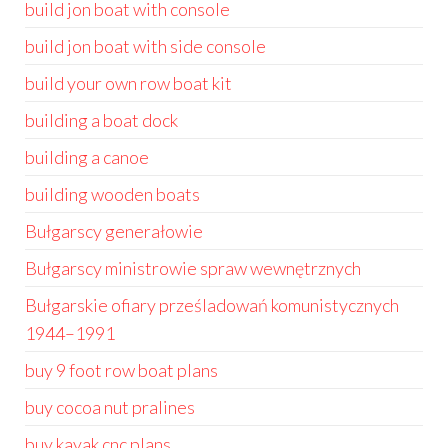
build jon boat with console
build jon boat with side console
build your own row boat kit
building a boat dock
building a canoe
building wooden boats
Bułgarscy generałowie
Bułgarscy ministrowie spraw wewnętrznych
Bułgarskie ofiary prześladowań komunistycznych
1944–1991
buy 9 foot row boat plans
buy cocoa nut pralines
buy kayak cnc plans