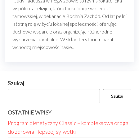
i Judy Tadeusza w Pogwizdowie to rzymskokatolicka
wspólnota religijna, która funkcjonuje w diecezji
tarnowskiej, w dekanacie Bochnia Zachód. Od lat pełni
istotną rolę w życiu lokalnej społeczności, oferując
duchowe wsparcie oraz organizując różnorodne
wydarzenia parafialne. W skład terytorium parafii
wchodzą miejscowości takie…
Szukaj
Szukaj
OSTATNIE WPISY
Program dietetyczny Classic – kompleksowa droga
do zdrowia i lepszej sylwetki