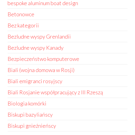
bespoke aluminum boat design
Betonowce
Bez kategorii
Bezludne wyspy Grenlandii
Bezludne wyspy Kanady
Bezpieczeństwo komputerowe
Biali (wojna domowa w Rosji)
Biali emigranci rosyjscy
Biali Rosjanie współpracujący z III Rzeszą
Biologia komórki
Biskupi bazyliańscy
Biskupi gnieźnieńscy