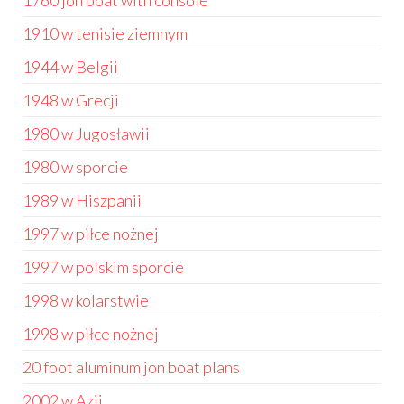
1760 jon boat with console
1910 w tenisie ziemnym
1944 w Belgii
1948 w Grecji
1980 w Jugosławii
1980 w sporcie
1989 w Hiszpanii
1997 w piłce nożnej
1997 w polskim sporcie
1998 w kolarstwie
1998 w piłce nożnej
20 foot aluminum jon boat plans
2002 w Azji