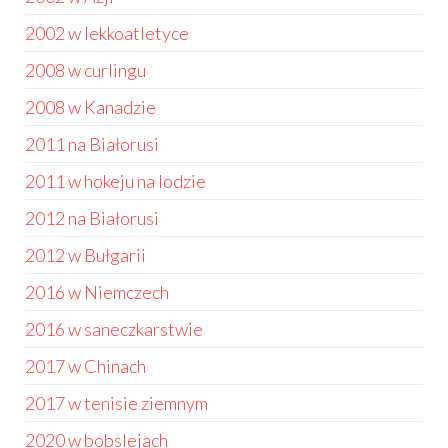
2002 w lekkoatletyce
2008 w curlingu
2008 w Kanadzie
2011 na Białorusi
2011 w hokeju na lodzie
2012 na Białorusi
2012 w Bułgarii
2016 w Niemczech
2016 w saneczkarstwie
2017 w Chinach
2017 w tenisie ziemnym
2020 w bobslejach