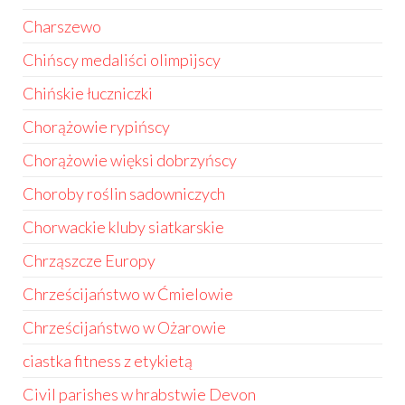
Charszewo
Chińscy medaliści olimpijscy
Chińskie łuczniczki
Chorążowie rypińscy
Chorążowie więksi dobrzyńscy
Choroby roślin sadowniczych
Chorwackie kluby siatkarskie
Chrząszcze Europy
Chrześcijaństwo w Ćmielowie
Chrześcijaństwo w Ożarowie
ciastka fitness z etykietą
Civil parishes w hrabstwie Devon