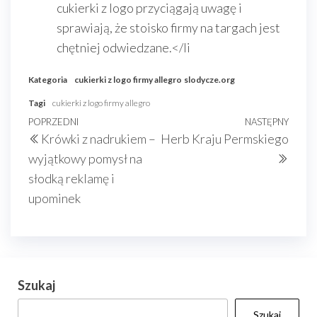
cukierki z logo przyciągają uwagę i
sprawiają, że stoisko firmy na targach jest
chętniej odwiedzane.</li
Kategoria
cukierki z logo firmy allegro
slodycze.org
Tagi
cukierki z logo firmy allegro
Nawigacja
Poprzedni
POPRZEDNI
NASTĘPNY
Nast
Krówki z nadrukiem –
Herb Kraju Permskiego
wpisu
wpis
wpis
wyjątkowy pomysł na
słodką reklamę i
upominek
Szukaj
Szukaj