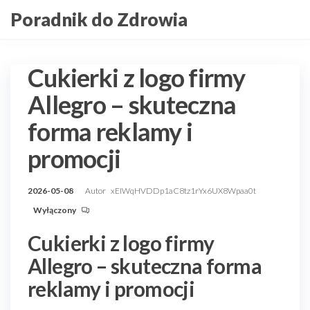
Przejdź
Poradnik do Zdrowia
do
treści
Cukierki z logo firmy
Allegro – skuteczna
forma reklamy i
promocji
2026-05-08
Autor
xEIWqHVDDp1aC8tz1rYx6UX8Wpaa0t
Wyłączony
Cukierki z logo firmy
Allegro – skuteczna forma
reklamy i promocji