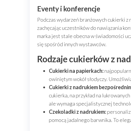
Eventy i konferencje
Podczas wydarzeń branżowych cukierki z 
zachęcając uczestników do nawiązania kont
marka jest stale obecna w świadomości uc
się spośród innych wystawców.
Rodzaje cukierków z na
Cukierki na papierkach:
najpopularni
owiniętym wokół słodyczy. Umożliwia
Cukierki z nadrukiem bezpośrednim
cukierka, na przykład na lukrowanych
ale wymaga specjalistycznej technolo
Czekoladki z nadrukiem:
personaliz
pomocą jadalnego barwnika. To elega