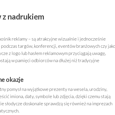
 z nadrukiem
ośnik reklamy – są atrakcyjne wizualnie i jednocześnie
e podczas targów, konferencji, eventów branżowych czy jak
cze z logo lub hasłem reklamowym przyciągają uwagę,
stają w pamięci odbiorców na dłużej niż tradycyjne
ne okazje
tny pomysł na wyjątkowe prezenty na wesela, urodziny,
ścić imiona, daty, symbole lub zdjęcia, dzięki czemu stają
kie słodycze doskonale sprawdzą się również na imprezach
atycznych.