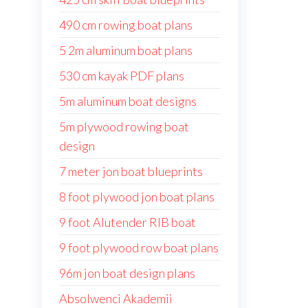
490 cm rowing boat plans
5 2m aluminum boat plans
530 cm kayak PDF plans
5m aluminum boat designs
5m plywood rowing boat
design
7 meter jon boat blueprints
8 foot plywood jon boat plans
9 foot Alutender RIB boat
9 foot plywood row boat plans
96m jon boat design plans
Absolwenci Akademii