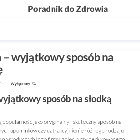
Poradnik do Zdrowia
m – wyjątkowy sposób na
ę
0t
Wyłączony
wyjątkowy sposób na słodką
ą popularność jako oryginalny i skuteczny sposób na
nych upominków czy uatrakcyjnienie różnego rodzaju
 na słodyczach logo firmy, zdjęcia czy dedykowanego