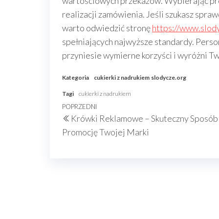
wartościowych przekazów. Wybierając prod
realizacji zamówienia. Jeśli szukasz spra
warto odwiedzić stronę
https://www.slod
spełniających najwyższe standardy. Person
przyniesie wymierne korzyści i wyróżni T
Kategoria
cukierki z nadrukiem
slodycze.org
Tagi
cukierki z nadrukiem
Nawigacja
Poprzedni
POPRZEDNI
Krówki Reklamowe – Skuteczny Sposób
wpisu
wpis
Promocję Twojej Marki