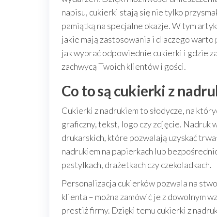
napisu, cukierki stają się nie tylko przy
pamiątką na specjalne okazje. W tym artyk
jakie mają zastosowania i dlaczego warto 
jak wybrać odpowiednie cukierki i gdzie z
zachwycą Twoich klientów i gości.
Co to są cukierki z nadr
Cukierki z nadrukiem to słodycze, na któr
graficzny, tekst, logo czy zdjęcie. Nadr
drukarskich, które pozwalają uzyskać trwał
nadrukiem na papierkach lub bezpośrednio
pastylkach, drażetkach czy czekoladkach.
Personalizacja cukierków pozwala na stw
klienta – można zamówić je z dowolnym wz
prestiż firmy. Dzięki temu cukierki z nad