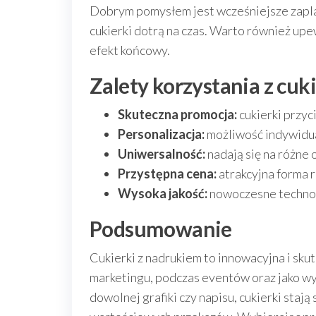
Dobrym pomysłem jest wcześniejsze zapla
cukierki dotrą na czas. Warto również upe
efekt końcowy.
Zalety korzystania z cu
Skuteczna promocja:
cukierki przyc
Personalizacja:
możliwość indywidua
Uniwersalność:
nadają się na różne 
Przystępna cena:
atrakcyjna forma 
Wysoka jakość:
nowoczesne technolo
Podsumowanie
Cukierki z nadrukiem to innowacyjna i sku
marketingu, podczas eventów oraz jako w
dowolnej grafiki czy napisu, cukierki staj