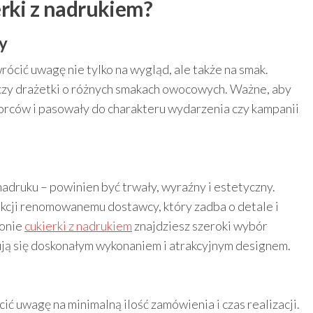
erki z nadrukiem?
y
rócić uwagę nie tylko na wygląd, ale także na smak.
 czy drażetki o różnych smakach owocowych. Ważne, aby
rców i pasowały do charakteru wydarzenia czy kampanii
adruku – powinien być trwały, wyraźny i estetyczny.
kcji renomowanemu dostawcy, który zadba o detale i
ronie
cukierki z nadrukiem
znajdziesz szeroki wybór
ują się doskonałym wykonaniem i atrakcyjnym designem.
 uwagę na minimalną ilość zamówienia i czas realizacji.