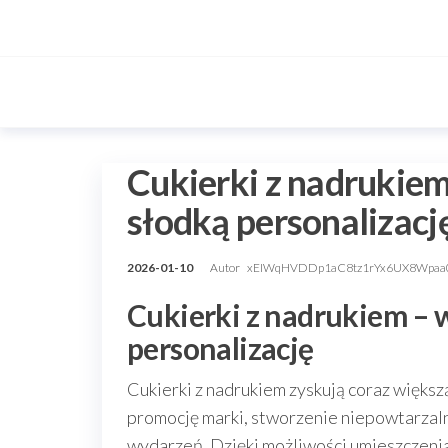
Przejdź
do
treści
Cukierki z nadrukie
słodką personalizacj
2026-01-10
Autor
xEIWqHVDDp1aC8tz1rYx6UX8Wpaa
Cukierki z nadrukiem – 
personalizację
Cukierki z nadrukiem zyskują coraz większ
promocję marki, stworzenie niepowtarzal
wydarzeń. Dzięki możliwości umieszczenia