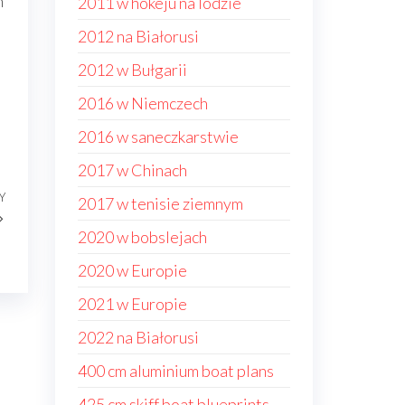
n
2011 w hokeju na lodzie
2012 na Białorusi
2012 w Bułgarii
2016 w Niemczech
2016 w saneczkarstwie
2017 w Chinach
Y
Następny
2017 w tenisie ziemnym
wpis
2020 w bobslejach
2020 w Europie
2021 w Europie
2022 na Białorusi
400 cm aluminium boat plans
425 cm skiff boat blueprints