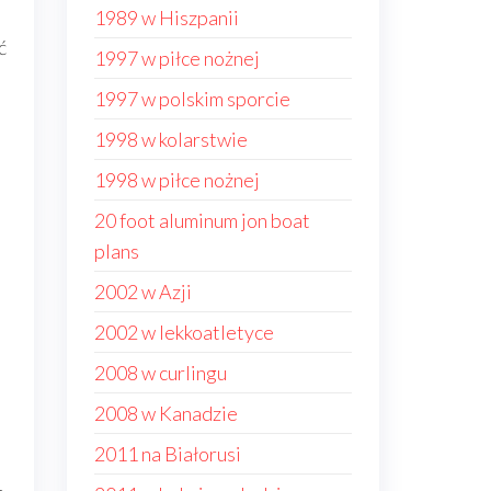
1989 w Hiszpanii
ć
1997 w piłce nożnej
1997 w polskim sporcie
1998 w kolarstwie
1998 w piłce nożnej
20 foot aluminum jon boat
plans
2002 w Azji
2002 w lekkoatletyce
2008 w curlingu
2008 w Kanadzie
2011 na Białorusi