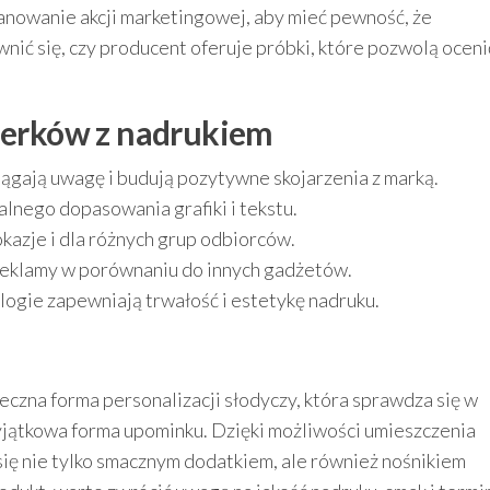
nowanie akcji marketingowej, aby mieć pewność, że
wnić się, czy producent oferuje próbki, które pozwolą oceni
kierków z nadrukiem
iągają uwagę i budują pozytywne skojarzenia z marką.
lnego dopasowania grafiki i tekstu.
okazje i dla różnych grup odbiorców.
reklamy w porównaniu do innych gadżetów.
gie zapewniają trwałość i estetykę nadruku.
teczna forma personalizacji słodyczy, która sprawdza się w
yjątkowa forma upominku. Dzięki możliwości umieszczenia
ą się nie tylko smacznym dodatkiem, ale również nośnikiem