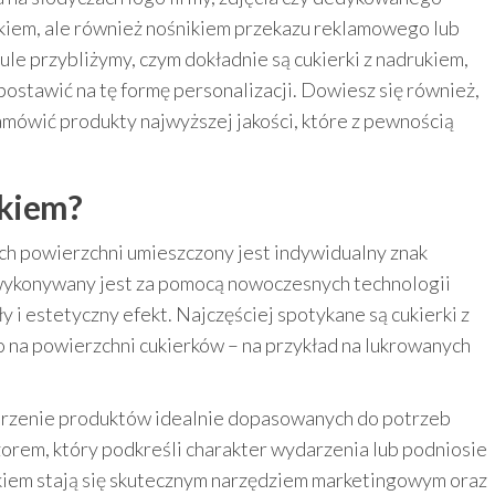
smakiem, ale również nośnikiem przekazu reklamowego lub
ule przybliżymy, czym dokładnie są cukierki z nadrukiem,
postawić na tę formę personalizacji. Dowiesz się również,
amówić produkty najwyższej jakości, które z pewnością
ukiem?
ych powierzchni umieszczony jest indywidualny znak
uk wykonywany jest za pomocą nowoczesnych technologii
y i estetyczny efekt. Najczęściej spotykane są cukierki z
 na powierzchni cukierków – na przykład na lukrowanych
orzenie produktów idealnie dopasowanych do potrzeb
orem, który podkreśli charakter wydarzenia lub podniosie
rukiem stają się skutecznym narzędziem marketingowym oraz