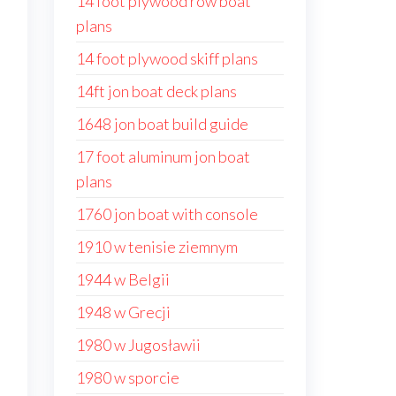
14 foot plywood row boat
plans
14 foot plywood skiff plans
14ft jon boat deck plans
1648 jon boat build guide
17 foot aluminum jon boat
plans
1760 jon boat with console
1910 w tenisie ziemnym
1944 w Belgii
1948 w Grecji
1980 w Jugosławii
1980 w sporcie