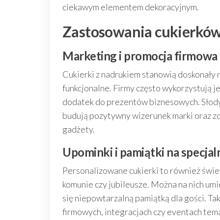
ciekawym elementem dekoracyjnym.
Zastosowania cukierków
Marketing i promocja firmowa
Cukierki z nadrukiem stanowią doskonały n
funkcjonalne. Firmy często wykorzystują j
dodatek do prezentów biznesowych. Słody
budują pozytywny wizerunek marki oraz zo
gadżety.
Upominki i pamiątki na specjal
Personalizowane cukierki to również świe
komunie czy jubileusze. Można na nich umie
się niepowtarzalną pamiątką dla gości. Ta
firmowych, integracjach czy eventach tem