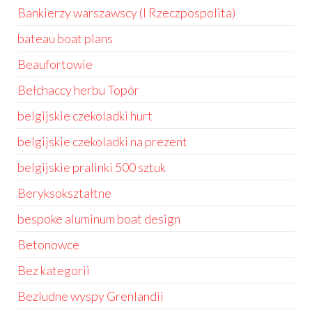
Bankierzy warszawscy (I Rzeczpospolita)
bateau boat plans
Beaufortowie
Bełchaccy herbu Topór
belgijskie czekoladki hurt
belgijskie czekoladki na prezent
belgijskie pralinki 500 sztuk
Beryksokształtne
bespoke aluminum boat design
Betonowce
Bez kategorii
Bezludne wyspy Grenlandii