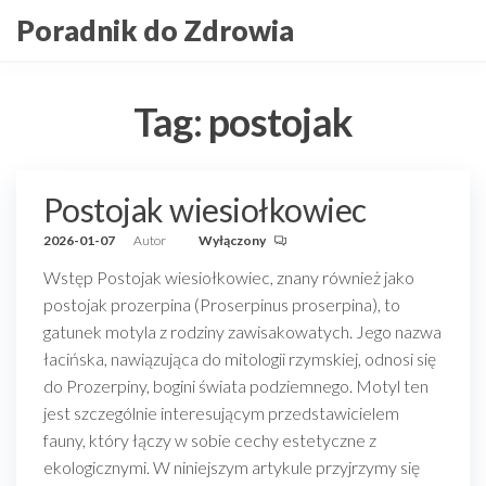
Przejdź
Poradnik do Zdrowia
do
treści
Tag:
postojak
Postojak wiesiołkowiec
2026-01-07
Autor
Wyłączony
Wstęp Postojak wiesiołkowiec, znany również jako
postojak prozerpina (Proserpinus proserpina), to
gatunek motyla z rodziny zawisakowatych. Jego nazwa
łacińska, nawiązująca do mitologii rzymskiej, odnosi się
do Prozerpiny, bogini świata podziemnego. Motyl ten
jest szczególnie interesującym przedstawicielem
fauny, który łączy w sobie cechy estetyczne z
ekologicznymi. W niniejszym artykule przyjrzymy się