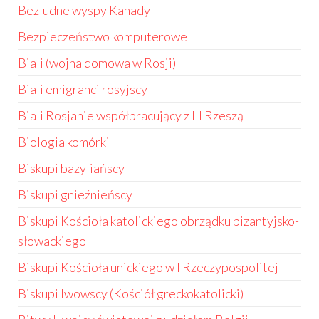
Bezludne wyspy Kanady
Bezpieczeństwo komputerowe
Biali (wojna domowa w Rosji)
Biali emigranci rosyjscy
Biali Rosjanie współpracujący z III Rzeszą
Biologia komórki
Biskupi bazyliańscy
Biskupi gnieźnieńscy
Biskupi Kościoła katolickiego obrządku bizantyjsko-
słowackiego
Biskupi Kościoła unickiego w I Rzeczypospolitej
Biskupi lwowscy (Kościół greckokatolicki)