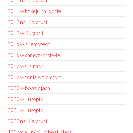
2011 na Białorusi
2011 w hokeju na lodzie
2012 na Białorusi
2012 w Bułgarii
2016 w Niemczech
2016 w saneczkarstwie
2017 w Chinach
2017 w tenisie ziemnym
2020 w bobslejach
2020 w Europie
2021 w Europie
2022 na Białorusi
400 cm aluminium boat plans