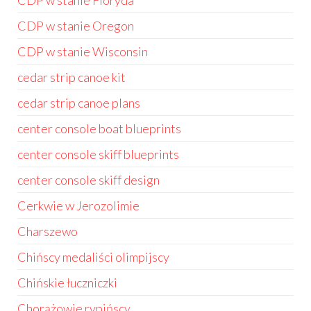
CDP w stanie Floryda
CDP w stanie Oregon
CDP w stanie Wisconsin
cedar strip canoe kit
cedar strip canoe plans
center console boat blueprints
center console skiff blueprints
center console skiff design
Cerkwie w Jerozolimie
Charszewo
Chińscy medaliści olimpijscy
Chińskie łuczniczki
Chorążowie rypińscy