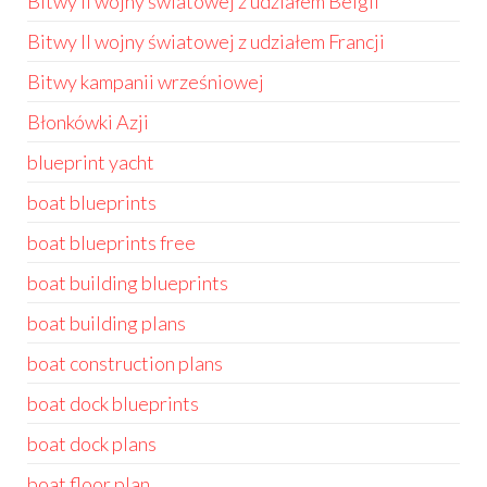
Bitwy II wojny światowej z udziałem Belgii
Bitwy II wojny światowej z udziałem Francji
Bitwy kampanii wrześniowej
Błonkówki Azji
blueprint yacht
boat blueprints
boat blueprints free
boat building blueprints
boat building plans
boat construction plans
boat dock blueprints
boat dock plans
boat floor plan