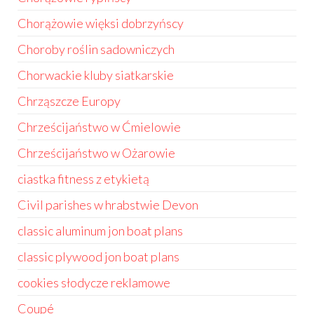
Chorążowie więksi dobrzyńscy
Choroby roślin sadowniczych
Chorwackie kluby siatkarskie
Chrząszcze Europy
Chrześcijaństwo w Ćmielowie
Chrześcijaństwo w Ożarowie
ciastka fitness z etykietą
Civil parishes w hrabstwie Devon
classic aluminum jon boat plans
classic plywood jon boat plans
cookies słodycze reklamowe
Coupé