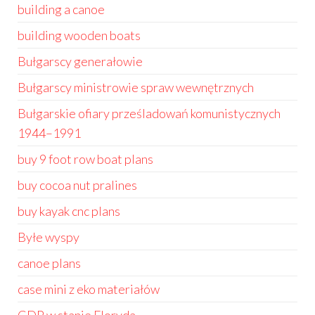
building a canoe
building wooden boats
Bułgarscy generałowie
Bułgarscy ministrowie spraw wewnętrznych
Bułgarskie ofiary prześladowań komunistycznych
1944–1991
buy 9 foot row boat plans
buy cocoa nut pralines
buy kayak cnc plans
Byłe wyspy
canoe plans
case mini z eko materiałów