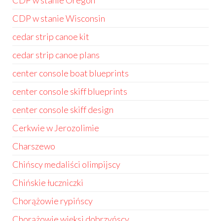
CDP w stanie Oregon
CDP w stanie Wisconsin
cedar strip canoe kit
cedar strip canoe plans
center console boat blueprints
center console skiff blueprints
center console skiff design
Cerkwie w Jerozolimie
Charszewo
Chińscy medaliści olimpijscy
Chińskie łuczniczki
Chorążowie rypińscy
Chorążowie więksi dobrzyńscy