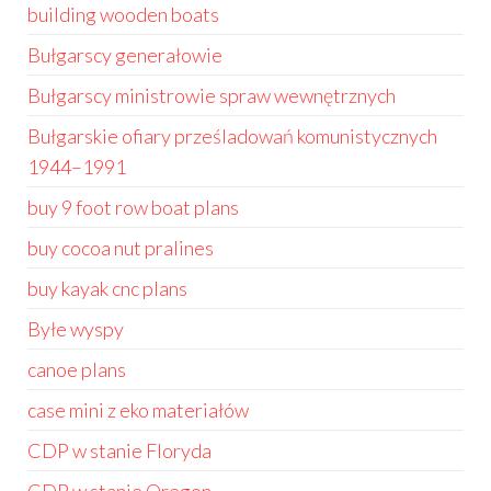
building wooden boats
Bułgarscy generałowie
Bułgarscy ministrowie spraw wewnętrznych
Bułgarskie ofiary prześladowań komunistycznych
1944–1991
buy 9 foot row boat plans
buy cocoa nut pralines
buy kayak cnc plans
Byłe wyspy
canoe plans
case mini z eko materiałów
CDP w stanie Floryda