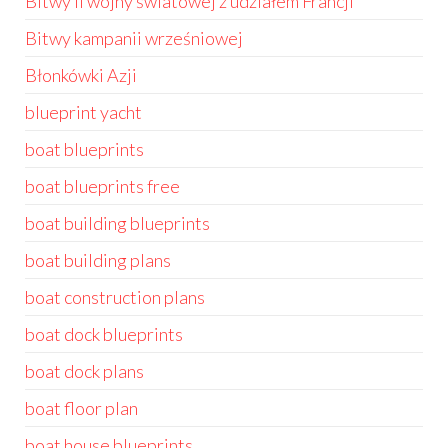
Bitwy II wojny światowej z udziałem Francji
Bitwy kampanii wrześniowej
Błonkówki Azji
blueprint yacht
boat blueprints
boat blueprints free
boat building blueprints
boat building plans
boat construction plans
boat dock blueprints
boat dock plans
boat floor plan
boat house blueprints