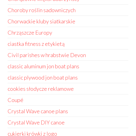
Choroby roślin sadowniczych
Chorwackie kluby siatkarskie
Chrząszcze Europy
ciastka fitness z etykietą
Civil parishes w hrabstwie Devon
classic aluminum jon boat plans
classic plywood jon boat plans
cookies słodycze reklamowe
Coupé
Crystal Wave canoe plans
Crystal Wave DIY canoe
cukierki krówki z logo