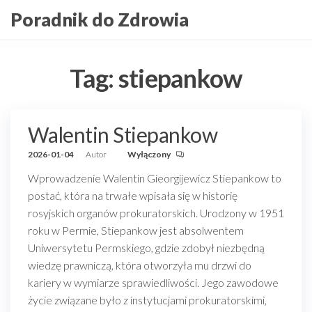
Przejdź
Poradnik do Zdrowia
do
treści
Tag:
stiepankow
Walentin Stiepankow
2026-01-04
Autor
Wyłączony
Wprowadzenie Walentin Gieorgijewicz Stiepankow to
postać, która na trwałe wpisała się w historię
rosyjskich organów prokuratorskich. Urodzony w 1951
roku w Permie, Stiepankow jest absolwentem
Uniwersytetu Permskiego, gdzie zdobył niezbędną
wiedzę prawniczą, która otworzyła mu drzwi do
kariery w wymiarze sprawiedliwości. Jego zawodowe
życie związane było z instytucjami prokuratorskimi,