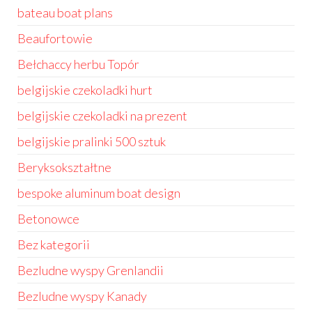
bateau boat plans
Beaufortowie
Bełchaccy herbu Topór
belgijskie czekoladki hurt
belgijskie czekoladki na prezent
belgijskie pralinki 500 sztuk
Beryksokształtne
bespoke aluminum boat design
Betonowce
Bez kategorii
Bezludne wyspy Grenlandii
Bezludne wyspy Kanady