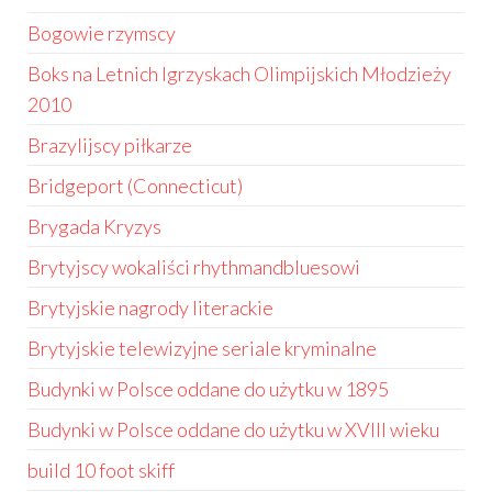
Bogowie rzymscy
Boks na Letnich Igrzyskach Olimpijskich Młodzieży
2010
Brazylijscy piłkarze
Bridgeport (Connecticut)
Brygada Kryzys
Brytyjscy wokaliści rhythmandbluesowi
Brytyjskie nagrody literackie
Brytyjskie telewizyjne seriale kryminalne
Budynki w Polsce oddane do użytku w 1895
Budynki w Polsce oddane do użytku w XVIII wieku
build 10 foot skiff