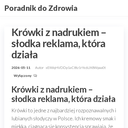
Przejdź
Poradnik do Zdrowia
do
treści
Krówki z nadrukiem –
słodka reklama, która
działa
2026-05-11
Autor
xEIWqHVDDp1aC8tz1rYx6UX8Wpaa0t
Wyłączony
Krówki z nadrukiem –
słodka reklama, która działa
Krówki to jedne z najbardziej rozpoznawalnych i
lubianych słodyczy w Polsce. Ich kremowy smak i
miękka, ciągnąca się konsystencja sprawiają, że