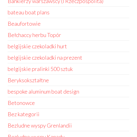
Bankierzy warszawscy (I Rzeczpospolita)
bateau boat plans
Beaufortowie
Bełchaccy herbu Topór
belgijskie czekoladki hurt
belgijskie czekoladki na prezent
belgijskie pralinki 500 sztuk
Beryksokształtne
bespoke aluminum boat design
Betonowce
Bez kategorii
Bezludne wyspy Grenlandii
Bezludne wyspy Kanady