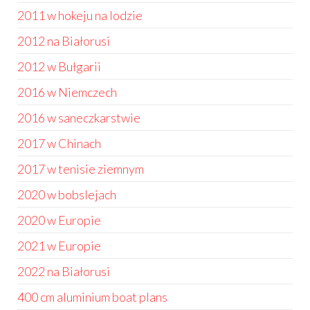
2011 w hokeju na lodzie
2012 na Białorusi
2012 w Bułgarii
2016 w Niemczech
2016 w saneczkarstwie
2017 w Chinach
2017 w tenisie ziemnym
2020 w bobslejach
2020 w Europie
2021 w Europie
2022 na Białorusi
400 cm aluminium boat plans