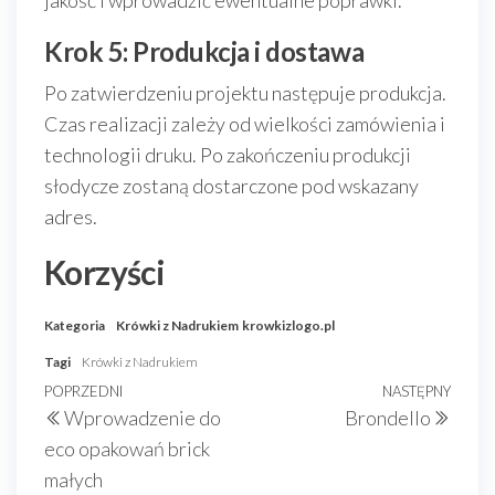
jakość i wprowadzić ewentualne poprawki.
Krok 5: Produkcja i dostawa
Po zatwierdzeniu projektu następuje produkcja.
Czas realizacji zależy od wielkości zamówienia i
technologii druku. Po zakończeniu produkcji
słodycze zostaną dostarczone pod wskazany
adres.
Korzyści
Kategoria
Krówki z Nadrukiem
krowkizlogo.pl
Tagi
Krówki z Nadrukiem
Nawigacja
Poprzedni
POPRZEDNI
NASTĘPNY
Nast
Wprowadzenie do
Brondello
wpisu
wpis
wpis
eco opakowań brick
małych