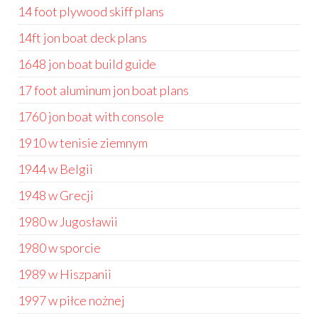
14 foot plywood skiff plans
14ft jon boat deck plans
1648 jon boat build guide
17 foot aluminum jon boat plans
1760 jon boat with console
1910 w tenisie ziemnym
1944 w Belgii
1948 w Grecji
1980 w Jugosławii
1980 w sporcie
1989 w Hiszpanii
1997 w piłce nożnej