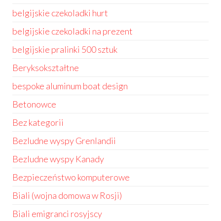
belgijskie czekoladki hurt
belgijskie czekoladki na prezent
belgijskie pralinki 500 sztuk
Beryksokształtne
bespoke aluminum boat design
Betonowce
Bez kategorii
Bezludne wyspy Grenlandii
Bezludne wyspy Kanady
Bezpieczeństwo komputerowe
Biali (wojna domowa w Rosji)
Biali emigranci rosyjscy