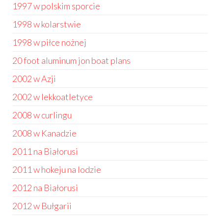
1997 w polskim sporcie
1998 w kolarstwie
1998 w piłce nożnej
20 foot aluminum jon boat plans
2002 w Azji
2002 w lekkoatletyce
2008 w curlingu
2008 w Kanadzie
2011 na Białorusi
2011 w hokeju na lodzie
2012 na Białorusi
2012 w Bułgarii