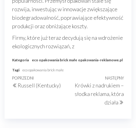
popularności. Przemysł opakowań stale się
rozwija, inwestując w innowacje zwiększające
biodegradowalność, poprawiające efektywność
produkcji oraz obniżające koszty.
Firmy, które już teraz decydują się na wdrożenie
ekologicznych rozwiązań, z
Kategoria
eco opakowania brick małe
opakowania-reklamowe.pl
Tagi
eco opakowania brick małe
Nawigacja
Poprzedni
POPRZEDNI
NASTĘPNY
Nast
Russell (Kentucky)
Krówki z nadrukiem –
wpisu
wpis
wpis
słodka reklama, która
działa