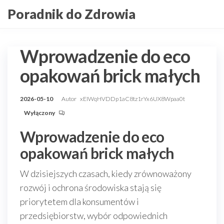
Przejdź
Poradnik do Zdrowia
do
treści
Wprowadzenie do eco
opakowań brick małych
2026-05-10
Autor
xEIWqHVDDp1aC8tz1rYx6UX8Wpaa0t
Wyłączony
Wprowadzenie do eco
opakowań brick małych
W dzisiejszych czasach, kiedy zrównoważony
rozwój i ochrona środowiska stają się
priorytetem dla konsumentów i
przedsiębiorstw, wybór odpowiednich